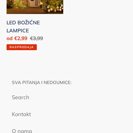
LED BOŽIĆNE
LAMPICE
Prodajna
od €2,99
Redovna
€3,99
cijena
cijena
RASPRODAJA
SVA PITANJA I NEDOUMICE:
Search
Kontakt
O nama