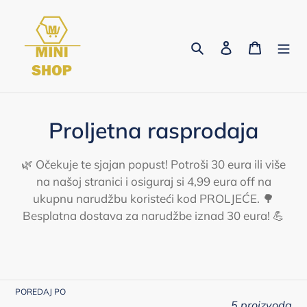
Preskoči
na
sadržaj
Traži
Prijava
Košaric
K
Proljetna rasprodaja
o
🌿
Očekuje te sjajan popust! Potroši 30 eura ili više
l
na našoj stranici i osiguraj si 4,99 eura off na
ukupnu narudžbu koristeći kod PROLJEĆE.
🌳
e
Besplatna dostava za narudžbe iznad 30 eura!
💪
k
c
i
POREDAJ PO
5 proizvoda